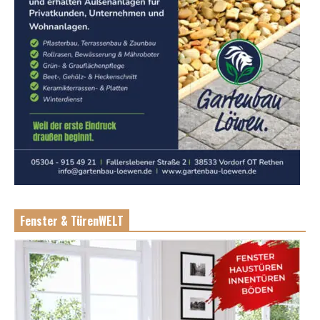
Fenster & TürenWELT