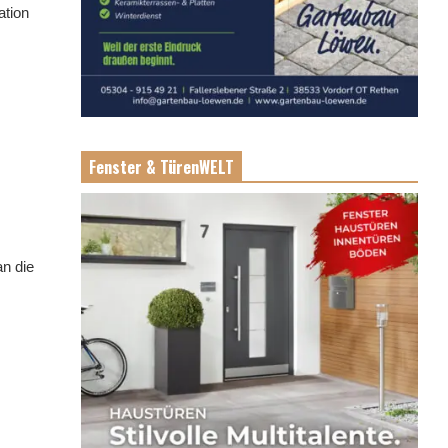
ation
Fenster & TürenWELT
an die