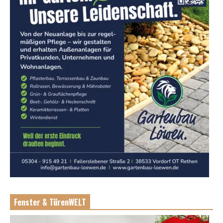
Fenster & TürenWELT