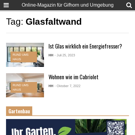
Online-Magazin für Gifhorn und Umgebung
Tag:
Glasfaltwand
Ist Glas wirklich ein Energiefresser?
RUND UMS
HH
- Juli 25, 2023
HAUS
Wohnen wie im Cabriolet
RUND UMS
HH
- Oktober 7, 2022
HAUS
Gartenbau