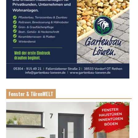
Fenster & TürenWELT