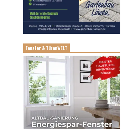
Fenster & TürenWELT