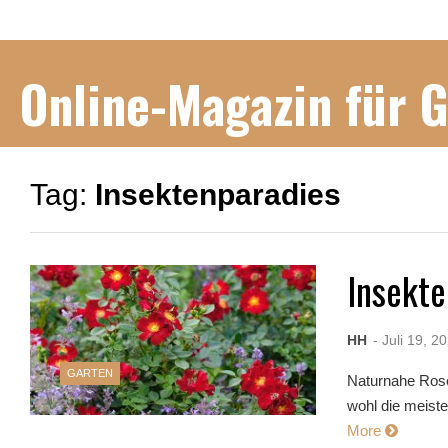
Online-Magazin für 
Tag:
Insektenparadies
Insekt
HH
- Juli 19, 2
GARTEN
Naturnahe Rose
wohl die meiste
More