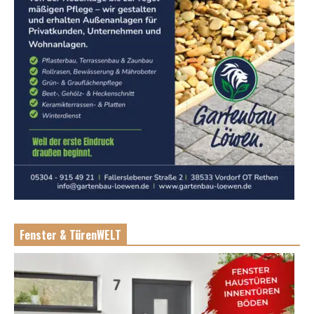
Fenster & TürenWELT