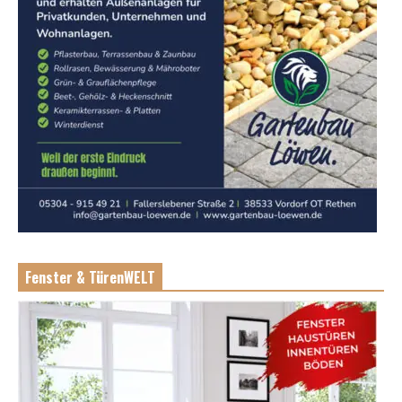
Fenster & TürenWELT