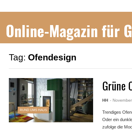
Online-Magazin für 
Tag:
Ofendesign
Grüne 
HH
- November
RUND UMS HAUS
Trendiges Ofe
Oder ein dunkle
zufolge die Mod