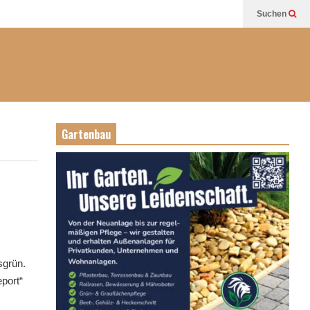
Suchen
Gartenbau
sgrün.
port“