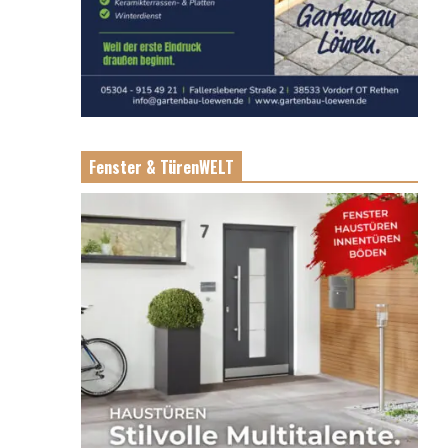
Fenster & TürenWELT