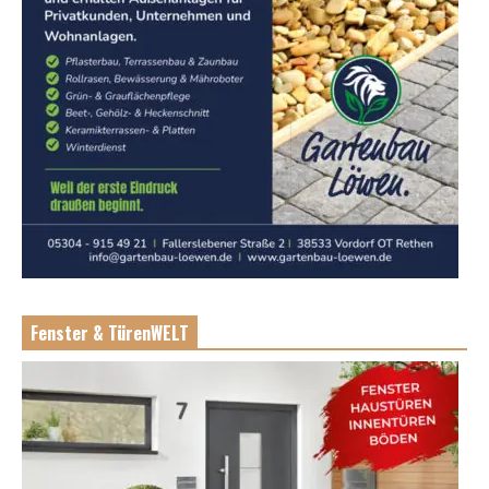
Fenster & TürenWELT