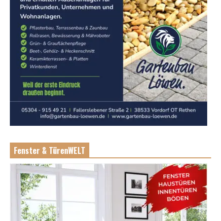
Fenster & TürenWELT