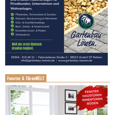
Fenster & TürenWELT