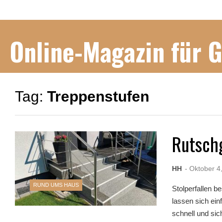
Online-Magazin für 
Tag:
Treppenstufen
Rutsch
HH
- Oktober 4
RUND UMS HAUS
Stolperfallen b
lassen sich ei
schnell und sic