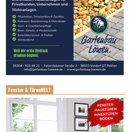
Fenster & TürenWELT