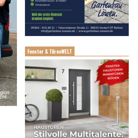
Fenster & TürenWELT