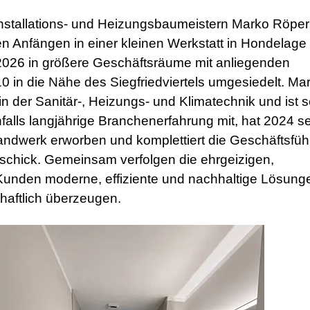
nstallations- und Heizungsbaumeistern Marko Röpe
 Anfängen in einer kleinen Werkstatt in Hondelage 
2026 in größere Geschäftsräume mit anliegenden
in die Nähe des Siegfriedviertels umgesiedelt. Ma
n der Sanitär-, Heizungs- und Klimatechnik und ist s
nfalls langjährige Branchenerfahrung mit, hat 2024 s
Handwerk erworben und komplettiert die Geschäftsfü
schick. Gemeinsam verfolgen die
ehrgeizigen,
Kunden moderne, effiziente und nachhaltige Lösung
chaftlich überzeugen.