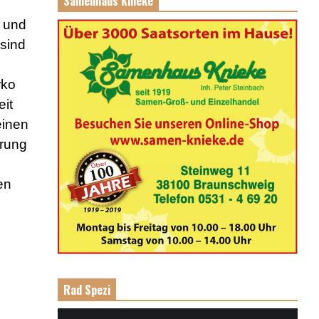
Samenhaus Knieke
r und
sind
rko
eit
einen
hrung
en
Rad Spezi