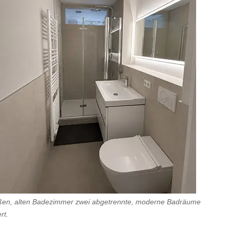
oßen, alten Badezimmer zwei abgetrennte, moderne Badräume
ert.