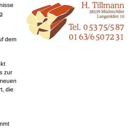
nisse
ng
auf dem
kt
s zur
 neuen
, die
immt