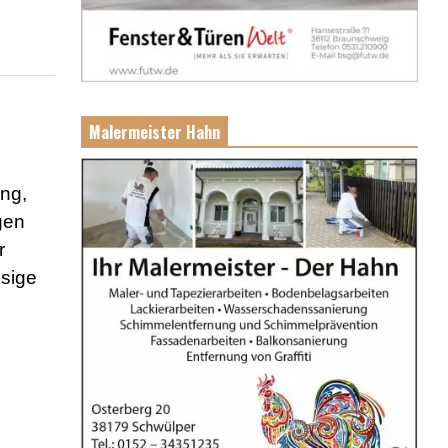
Malermeister Hahn
ng,
gen
r
ssige