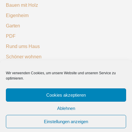
Bauen mit Holz
Eigenheim
Garten
PDF
Rund ums Haus
Schöner wohnen
Sicherheit
Wir verwenden Cookies, um unsere Website und unseren Service zu
optimieren.
SUCHEN
Cookies akzeptieren
Ablehnen
Einstellungen anzeigen
© 2019 Bauland Magazin Gifhorn, Braunschweig, Hildesheim, Peine &
Wolfsburg. All rights reserved.