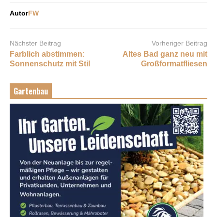
Autor
FW
Nächster Beitrag
Vorheriger Beitrag
Farblich abstimmen:
Altes Bad ganz neu mit
Sonnenschutz mit Stil
Großformatfliesen
Gartenbau