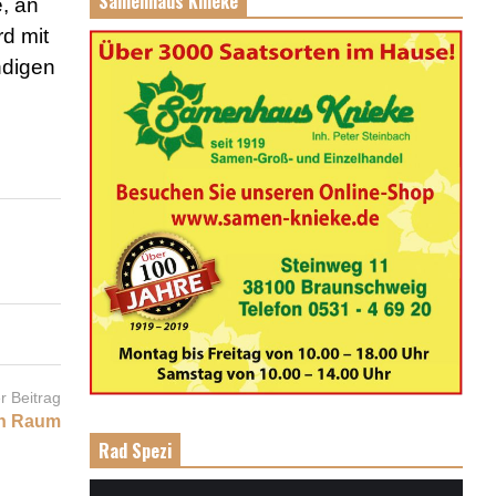
Samenhaus Knieke
e, an
d mit
ndigen
r Beitrag
en Raum
Rad Spezi