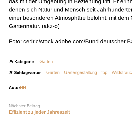
das mit der Umgebung in Beziehung tritt. Er erin
denen sich Natur und Mensch seit Jahrhunderten
einer besonderen Atmosphäre belohnt: mit dem 
Gartennatur. (akz-o)
Foto: cedric/stock.adobe.com/Bund deutscher B
Garten
Kategorie
Garten
Gartengestaltung
top
Wildsträu
Schlagwörter
Autor
HH
Nächster Beitrag
Effizient zu jeder Jahreszeit