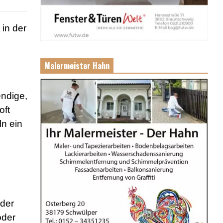
 in der
Malermeister Hahn
endige,
oft
ln ein
 der
oder