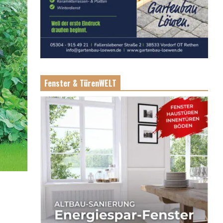
Fenster & TürenWELT