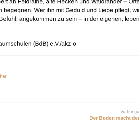
nert an Feldraine, alte Hecken und Waldränder – Ort
 begegnen. Wer ihn mit Geduld und Liebe pflegt, wir
Gefühl, angekommen zu sein – in der eigenen, lebe
aumschulen (BdB) e.V./akz-o
cher
Vorherige
Der Boden macht d