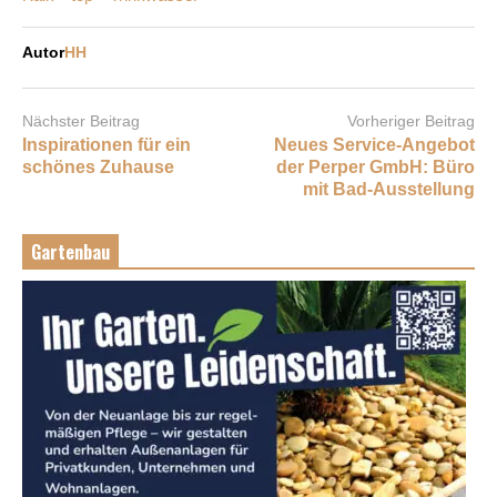
Autor
HH
Nächster Beitrag
Vorheriger Beitrag
Inspirationen für ein
Neues Service-Angebot
schönes Zuhause
der Perper GmbH: Büro
mit Bad-Ausstellung
Gartenbau