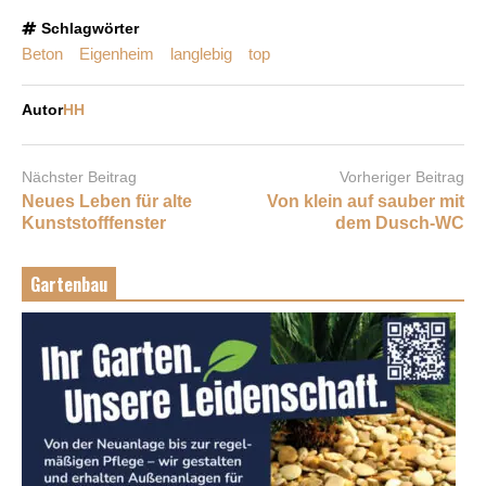
Schlagwörter
Beton
Eigenheim
langlebig
top
Autor
HH
Nächster Beitrag
Vorheriger Beitrag
Neues Leben für alte
Von klein auf sauber mit
Kunststofffenster
dem Dusch-WC
Gartenbau