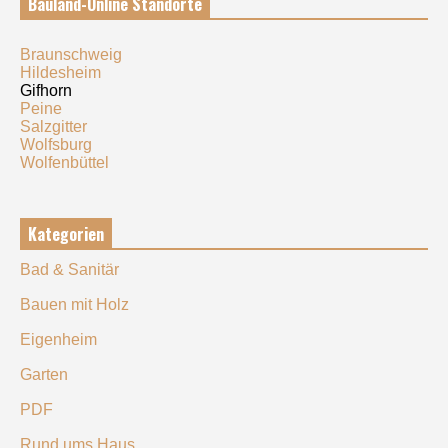
Bauland-Online Standorte
Braunschweig
Hildesheim
Gifhorn
Peine
Salzgitter
Wolfsburg
Wolfenbüttel
Kategorien
Bad & Sanitär
Bauen mit Holz
Eigenheim
Garten
PDF
Rund ums Haus