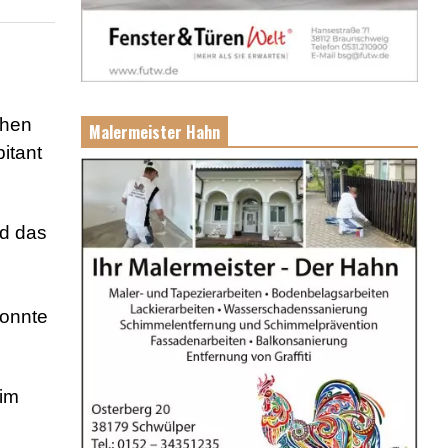
ohen
Malermeister Hahn
itant
nd das
konnte
 im