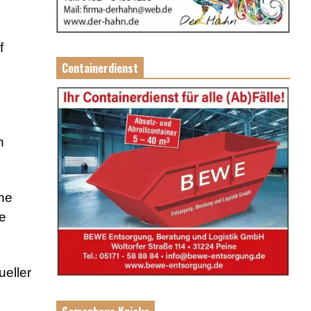
f
Containerdienst
h
ine
e
eller