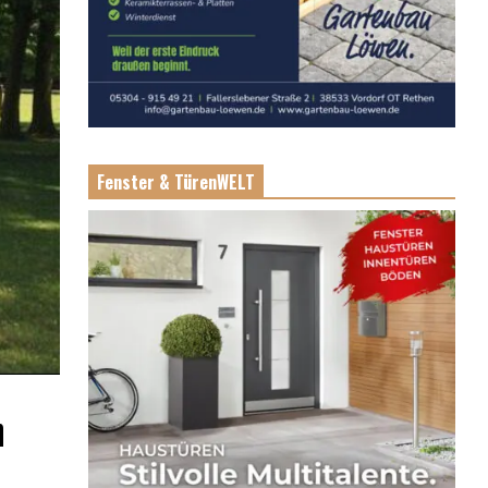
Fenster & TürenWELT
n