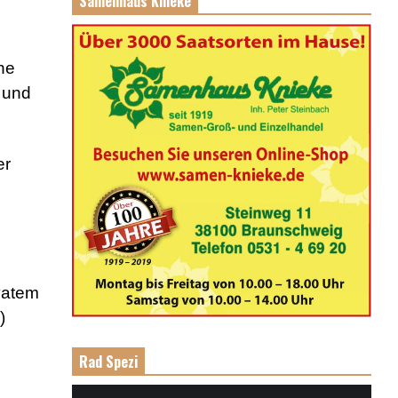
Samenhaus Knieke
ne
 und
er
vatem
)
Rad Spezi