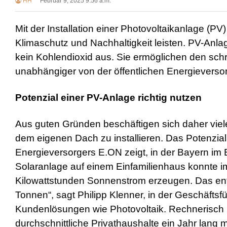
HH
Februar 9, 2025 9:56 a.m.
Mit der Installation einer Photovoltaikanlage (
Klimaschutz und Nachhaltigkeit leisten. PV-Anl
kein Kohlendioxid aus. Sie ermöglichen den sch
unabhängiger von der öffentlichen Energieverso
Potenzial einer PV-Anlage richtig nutzen
Aus guten Gründen beschäftigen sich daher viel
dem eigenen Dach zu installieren. Das Potenzial
Energieversorgers E.ON zeigt, in der Bayern im 
Solaranlage auf einem Einfamilienhaus konnte im
Kilowattstunden Sonnenstrom erzeugen. Das ents
Tonnen“, sagt Philipp Klenner, in der Geschäfts
Kundenlösungen wie Photovoltaik. Rechnerisch r
durchschnittliche Privathaushalte ein Jahr lang 