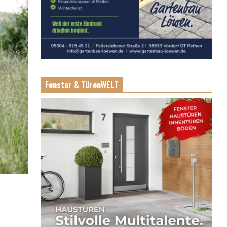
Fenster & TürenWELT