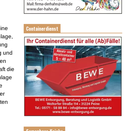
eine
Containerdienst
lage,
ung
g und
hen
ft die
nlage
e
er
sten