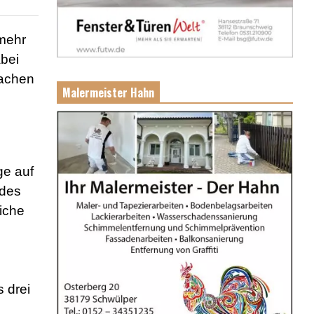
 mehr
bei
machen
Malermeister Hahn
ge auf
 des
liche
 drei