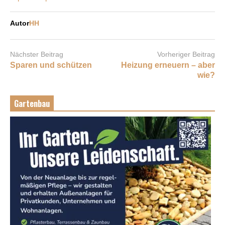
Autor
HH
Nächster Beitrag
Vorheriger Beitrag
Sparen und schützen
Heizung erneuern – aber
wie?
Gartenbau