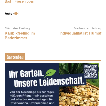
Bad
Fliesenfugen
Autor
HH
Nächster Beitrag
Vorheriger Beitrag
Karibikfeeling im
Individualität ist Trumpf
Badezimmer
Gartenbau