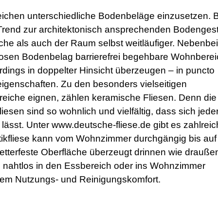
eichen unterschiedliche Bodenbeläge einzusetzen. B
Trend zur architektonisch ansprechenden Bodengest
he als auch der Raum selbst weitläufiger. Nebenbei
losen Bodenbelag barrierefrei begehbare Wohnbere
erdings in doppelter Hinsicht überzeugen – in puncto
eigenschaften. Zu den besonders vielseitigen
bereiche eignen, zählen keramische Fliesen. Denn die
esen sind so wohnlich und vielfältig, dass sich jede
ässt. Unter www.deutsche-fliese.de gibt es zahlrei
ptikfliese kann vom Wohnzimmer durchgängig bis auf
wetterfeste Oberfläche überzeugt drinnen wie drauße
e nahtlos in den Essbereich oder ins Wohnzimmer
ohem Nutzungs- und Reinigungskomfort.