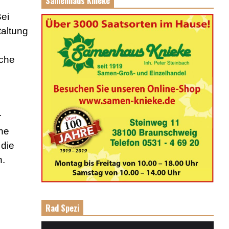
Samenhaus Knieke
ei
altung
iche
r
che
 die
n.
Rad Spezi