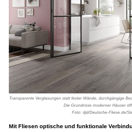
Transparente Verglasungen statt fester Wände, durchgängige Bod
Die Grundrisse moderner Häuser öff
Foto: djd/Deutsche-Fliese.de/St
Mit Fliesen optische und funktionale Verbin