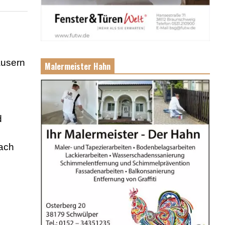
äusern
Malermeister Hahn
n
d
nach