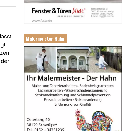
lässt
Malermeister Hahn
ngt
nzen
 der