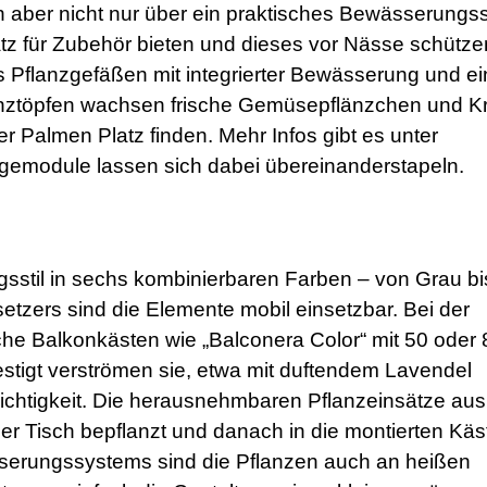
 aber nicht nur über ein praktisches Bewässerungs
tz für Zubehör bieten und dieses vor Nässe schütze
us Pflanzgefäßen mit integrierter Bewässerung und e
lanztöpfen wachsen frische Gemüsepflänzchen und K
r Palmen Platz finden. Mehr Infos gibt es unter
agemodule lassen sich dabei übereinanderstapeln.
sstil in sechs kombinierbaren Farben – von Grau bi
etzers sind die Elemente mobil einsetzbar. Bei der
che Balkonkästen wie „Balconera Color“ mit 50 oder 
stigt verströmen sie, etwa mit duftendem Lavendel
eichtigkeit. Die herausnehmbaren Pflanzeinsätze aus
r Tisch bepflanzt und danach in die montierten Käs
sserungssystems sind die Pflanzen auch an heißen