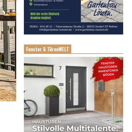
Fenster & TürenWELT