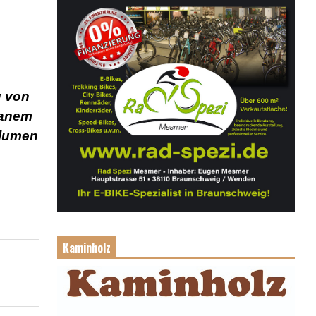
u von
ganem
Blumen
Kaminholz