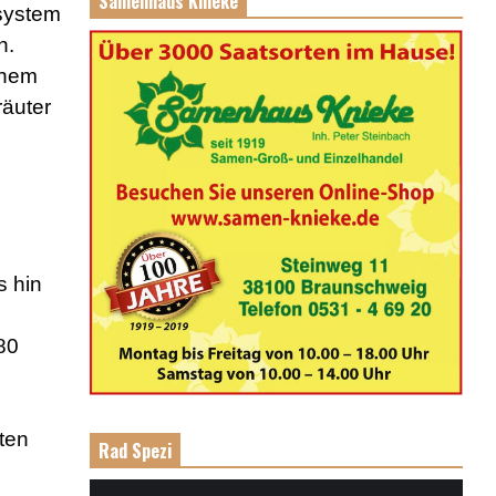
Samenhaus Knieke
system
n.
inem
räuter
s hin
80
ten
Rad Spezi