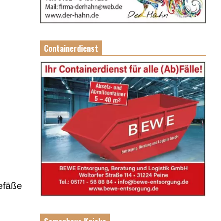
Containerdienst
efäße