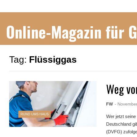
Online-Magazin für 
Tag:
Flüssiggas
Weg vom
FW
- November
RUND UMS HAUS
Wer jetzt seine
Deutschland gi
(DVFG) zufolge