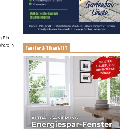
s
g Ein
häre in
Fenster & TürenWELT