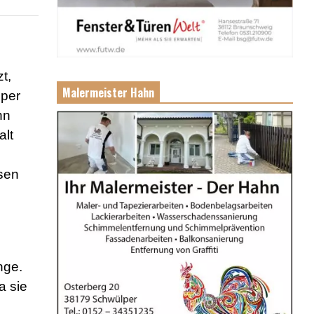
t,
Malermeister Hahn
 per
nn
alt
ssen
nge.
a sie