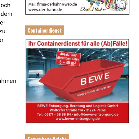
doch
h dem
er
Containerdienst
zu
er
nahmen