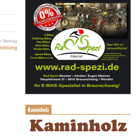
r Beitrag
eistung
Kaminholz